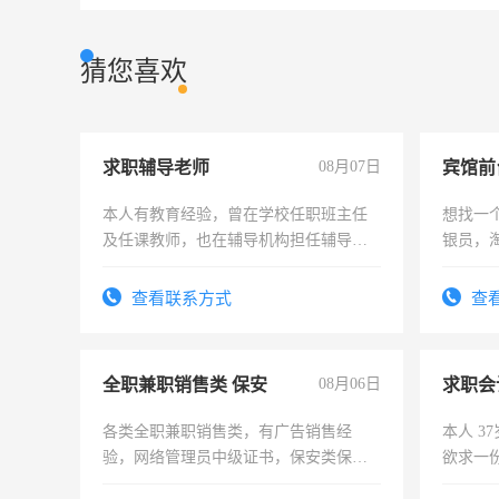
猜您喜欢
求职辅导老师
08月07日
本人有教育经验，曾在学校任职班主任
想找一
及任课教师，也在辅导机构担任辅导教
银员，
师，求周一至周五辅导老师的工作
工，麻
号同微
查看联系方式
查
全职兼职销售类 保安
08月06日
求职会
各类全职兼职销售类，有广告销售经
本人 3
验，网络管理员中级证书，保安类保安
欲求一
队长，形象岗或幼儿园保安，维修水电
计证