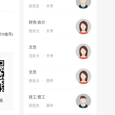
张先生
·
大专
财务/会计
张女士
·
大专
10金币)
文员
沈女士
·
大专
文员
张女士
·
高中
技工/普工
息
邓先生
·
高中