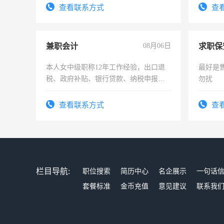
有高低压电工证和十几年工作经验
查看联系方式
查
兼职会计
08月06日
求职保
本人女中级职称12年工作经验，出口退
最好是
税、政府补贴、银行贷款、纳税申报、
勿扰
为各类公司策划，设建新账，理乱账业
务，财务咨询等业务。欲求兼职会计工
查看联系方式
查
作
栏目导航:
职位搜索
简历中心
名企展示
一句话
套餐标准
金币充值
意见建议
联系我