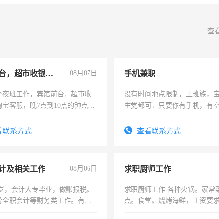
查
宾馆前台，超市收银员，淘宝客服
08月07日
手机兼职
个夜班工作，宾馆前台，超市收
没有时间地点限制，上班族，
淘宝客服，晚7点到10点的钟点
生党都可，只要你有手机，有
烦看到的老板加我微信聊，手机
间，一单一结，一天二三十不
信
勤快的四五十，每天挣零花钱
看联系方式
查看联系方式
计及相关工作
08月06日
求职厨师工作
7岁，会计大专毕业，做账报税。
求职厨师工作 各种火锅。家常
份全职会计等财务类工作。有会
点。食堂。烧烤海鲜，工资要求6
上