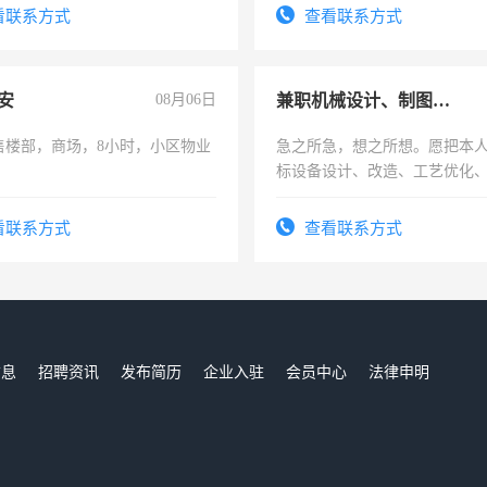
看联系方式
查看联系方式
安
08月06日
兼职机械设计、制图、设备改造
售楼部，商场，8小时，小区物业
急之所急，想之所想。愿把本
标设备设计、改造、工艺优化
作和分解的经验与您分享。 真
结识有识之士，共享未来。
看联系方式
查看联系方式
信息
招聘资讯
发布简历
企业入驻
会员中心
法律申明
们