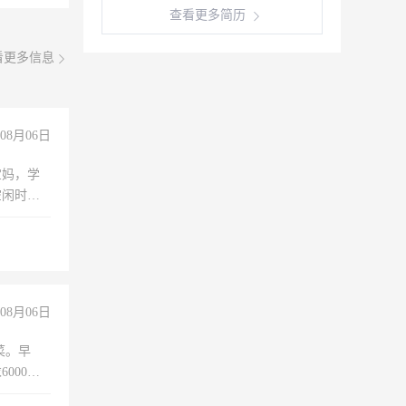
查看更多简历
看更多信息
08月06日
宝妈，学
空闲时
成问题，
没问题！
08月06日
菜。早
000以