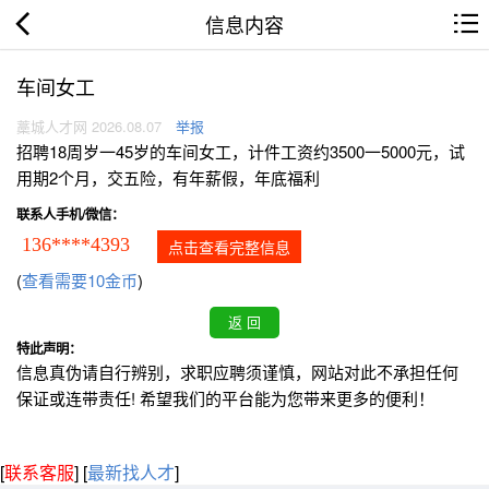
信息内容
车间女工
藁城人才网 2026.08.07
举报
招聘18周岁一45岁的车间女工，计件工资约3500一5000元，试
用期2个月，交五险，有年薪假，年底福利
联系人手机/微信：
136****4393
点击查看完整信息
(
查看需要10金币
)
特此声明：
信息真伪请自行辨别，求职应聘须谨慎，网站对此不承担任何
保证或连带责任! 希望我们的平台能为您带来更多的便利！
[
联系客服
]
[
最新找人才
]