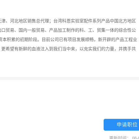
天津、河北地区销售总代理；台湾科恩实验室配件系列产品中国北方地区
出口贸易、国内一般贸易、产品加工制作的科、工、贸集一体的综合性公
资本积累的初期阶段。目前公司已有项目发展顺畅，新开辟的产品工程业
，更希望有新鲜的血液注入到我们当中来，以充实我们的力量，并携手共
申请职位
更新时间： 08-