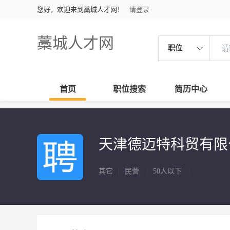
您好，欢迎来到藁城人才网！
请登录
藁城人才网
职位
首页
职位搜索
简历中心
天津德迈特科贸有
其它
|
民营
|
50人以下
|